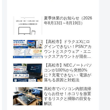
夏季休業のお知らせ（2026
年8月13日～8月19日）
【高松市】ドラクエXにロ
グインできない！PSNアカ
ウントとスクウェア・エニ
ックスアカウントが混在し
た事例を解決
【高松市】NECノートパソ
コンが100%から突然0%
に？充電できない・電源が
落ちる原因と対処法
高松市でパソコン内部清掃
ならお任せ！ホコリを放置
するリスクと掃除の目安を
解説