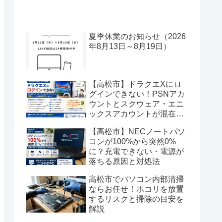
夏季休業のお知らせ（2026
年8月13日～8月19日）
【高松市】ドラクエXにロ
グインできない！PSNアカ
ウントとスクウェア・エニ
ックスアカウントが混在し
た事例を解決
【高松市】NECノートパソ
コンが100%から突然0%
に？充電できない・電源が
落ちる原因と対処法
高松市でパソコン内部清掃
ならお任せ！ホコリを放置
するリスクと掃除の目安を
解説