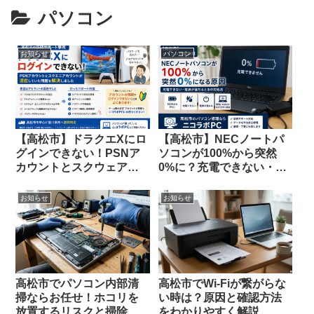
パソコン
お知らせ
パソコン
【高松市】ドラクエXにロ
【高松市】NECノートパ
グインできない！PSNア
ソコンが100%から突然
カウントとスクウェア・
0%に？充電できない・電
エニックスアカウントが
源が落ちる原因と対処法
混在した事例を解決
お知らせ
お知らせ
高松市でパソコン内部清
高松市でWi-Fiが繋がらな
掃ならお任せ！ホコリを
い時は？原因と確認方法
放置するリスクと掃除の
をわかりやすく解説