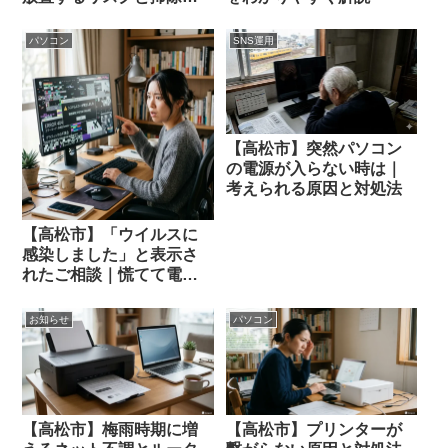
目安を解説
パソコン
SNS運用
【高松市】突然パソコン
の電源が入らない時は｜
考えられる原因と対処法
【高松市】「ウイルスに
感染しました」と表示さ
れたご相談｜慌てて電話
する前に
お知らせ
パソコン
【高松市】梅雨時期に増
【高松市】プリンターが